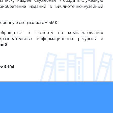
аписку:
Раздел "Служебные" - Создать служебную
риобретение изданий в Библиотечно-музейный
роверенную специалистом БМК
обращаться к эксперту по комплектованию
бразовательных информационных ресурсов и
вой
каб.104